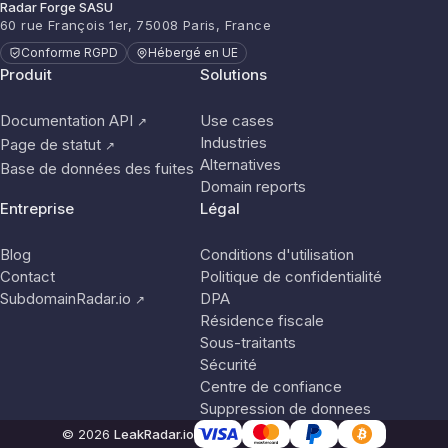
Radar Forge SASU
60 rue François 1er, 75008 Paris, France
Conforme RGPD
Hébergé en UE
Produit
Solutions
Documentation API
Use cases
↗
Industries
Page de statut
↗
Alternatives
Base de données des fuites
Domain reports
Entreprise
Légal
Blog
Conditions d'utilisation
Contact
Politique de confidentialité
SubdomainRadar.io
DPA
↗
Résidence fiscale
Sous-traitants
Sécurité
Centre de confiance
Suppression de donnees
© 2026
LeakRadar.io