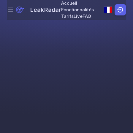
Accueil
LeakRadar
Fonctionnalités
Menu
Skip to content
Tarifs
Live
FAQ