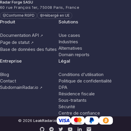
Radar Forge SASU
60 rue François 1er, 75008 Paris, France
Conforme RGPD
Hébergé en UE
Produit
Solutions
Documentation API
Use cases
↗
Industries
Page de statut
↗
Alternatives
Base de données des fuites
Domain reports
Entreprise
Légal
Blog
Conditions d'utilisation
Contact
Politique de confidentialité
SubdomainRadar.io
DPA
↗
Résidence fiscale
Sous-traitants
Sécurité
Centre de confiance
© 2026
LeakRadar.io