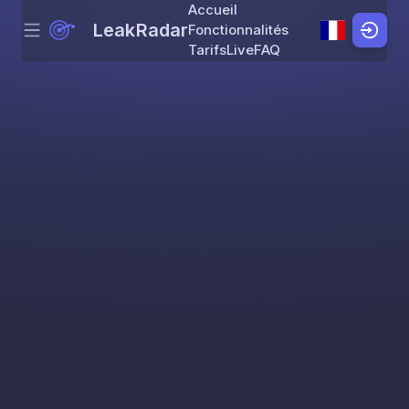
Accueil
LeakRadar
Fonctionnalités
Menu
Skip to content
Tarifs
Live
FAQ