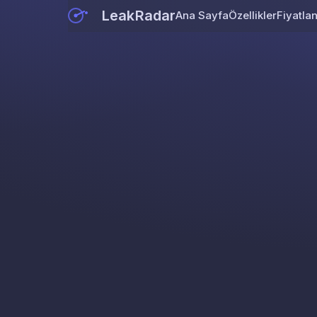
LeakRadar
Ana Sayfa
Özellikler
Fiyatla