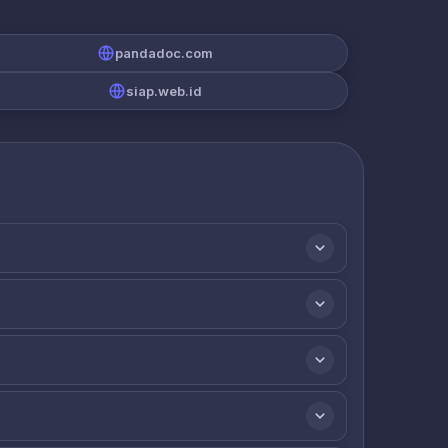
pandadoc.com
siap.web.id