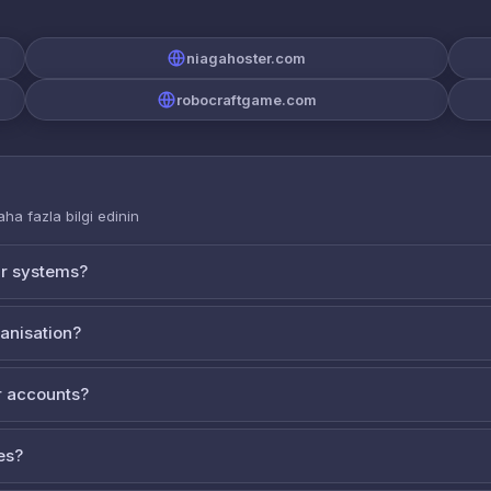
niagahoster.com
robocraftgame.com
aha fazla bilgi edinin
ur systems?
ganisation?
 accounts?
es?