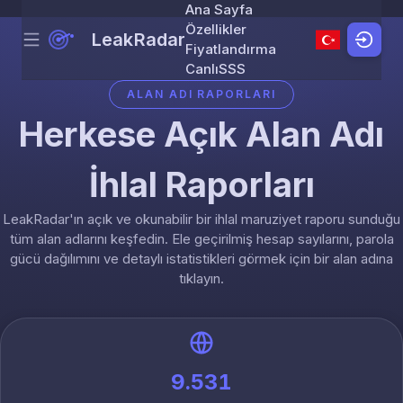
Ana Sayfa
Özellikler
LeakRadar
Menu
Skip to content
Fiyatlandırma
Canlı
SSS
ALAN ADI RAPORLARI
Herkese Açık Alan Adı
İhlal Raporları
LeakRadar'ın açık ve okunabilir bir ihlal maruziyet raporu sunduğu
tüm alan adlarını keşfedin. Ele geçirilmiş hesap sayılarını, parola
gücü dağılımını ve detaylı istatistikleri görmek için bir alan adına
tıklayın.
9.531