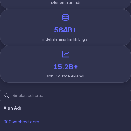
izlenen alan adı
564B+
indekslenmiş kimlik bilgisi
15.2B+
son 7 günde eklendi
Alan Adı
Herkese açık ihlal raporlarına sahip alan adlarının listesi
000webhost.com