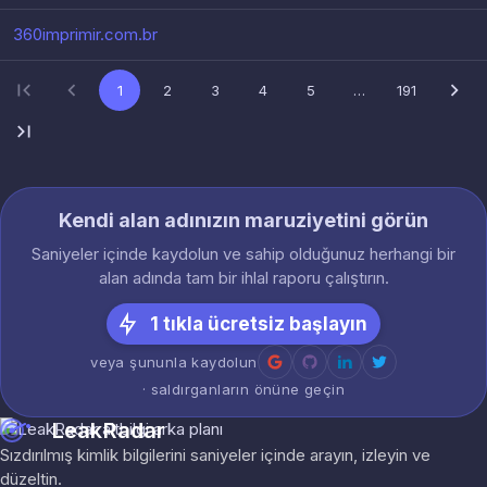
360imprimir.com.br
1
2
3
4
5
…
191
Kendi alan adınızın maruziyetini görün
Saniyeler içinde kaydolun ve sahip olduğunuz herhangi bir
alan adında tam bir ihlal raporu çalıştırın.
1 tıkla ücretsiz başlayın
veya şununla kaydolun
· saldırganların önüne geçin
LeakRadar
Sızdırılmış kimlik bilgilerini saniyeler içinde arayın, izleyin ve
düzeltin.