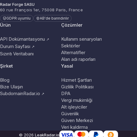
Radar Forge SASU
60 rue François 1er, 75008 Paris, France
GDPR uyumlu
AB'de barındırılır
Ürün
Çözümler
API Dokümantasyonu
Kullanım senaryoları
↗
Sektörler
Durum Sayfası
↗
Alternatifler
Sızıntı Veritabanı
Alan adı raporları
Şirket
Yasal
Blog
Hizmet Şartları
Bize Ulaşın
Gizlilik Politikası
SubdomainRadar.io
DPA
↗
Vergi mukimliği
Alt işleyiciler
Güvenlik
Güven Merkezi
Veri kaldirma
© 2026
LeakRadar.io