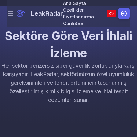
Ana Sayfa
Özellikler
LeakRadar
Menu
Skip to content
Fiyatlandırma
Canlı
SSS
Sektöre Göre Veri İhlali
İzleme
Her sektör benzersiz siber güvenlik zorluklarıyla karşı
karşıyadır. LeakRadar, sektörünüzün özel uyumluluk
gereksinimleri ve tehdit ortamı için tasarlanmış
özelleştirilmiş kimlik bilgisi izleme ve ihlal tespit
çözümleri sunar.