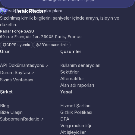
LeakRadar
Sızdırılmış kimlik bilgilerini saniyeler içinde arayın, izleyin ve
düzeltin.
Radar Forge SASU
60 rue François 1er, 75008 Paris, France
GDPR uyumlu
AB'de barındırılır
Ürün
Çözümler
API Dokümantasyonu
Kullanım senaryoları
↗
Sektörler
Durum Sayfası
↗
Alternatifler
Sızıntı Veritabanı
Alan adı raporları
Şirket
Yasal
Blog
Hizmet Şartları
Bize Ulaşın
Gizlilik Politikası
SubdomainRadar.io
DPA
↗
Vergi mukimliği
Alt işleyiciler