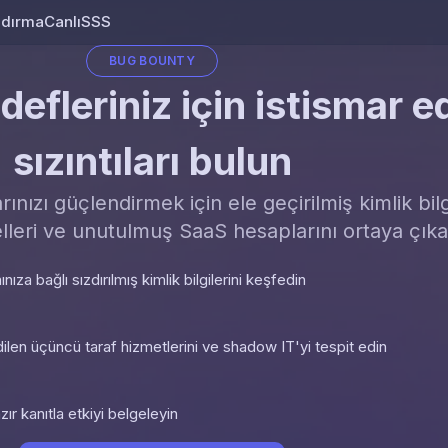
ndırma
Canlı
SSS
Skip to content
BUG BOUNTY
fleriniz için istismar edi
sızıntıları bulun
nızı güçlendirmek için ele geçirilmiş kimlik bilgi
lleri ve unutulmuş SaaS hesaplarını ortaya çıkar
ıza bağlı sızdırılmış kimlik bilgilerini keşfedin
ilen üçüncü taraf hizmetlerini ve shadow IT'yi tespit edin
azır kanıtla etkiyi belgeleyin