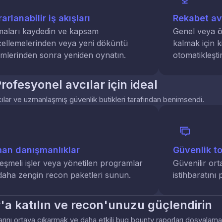
arlanabilir iş akışları
Rekabet av
aları kaydedin ve kapsam
Genel veya 
ellemelerinden veya yeni döküntü
kalmak için ki
mlerinden sonra yeniden oynatın.
otomatikleştir
rofesyonel avcılar için ideal
cılar ve uzmanlaşmış güvenlik butikleri tarafından benimsendi.
an danışmanlıklar
Güvenlik to
eşmeli işler veya yönetilen programlar
Güvenilir orta
 daha zengin recon paketleri sunun.
istihbaratını 
a katılın ve recon'unuzu güçlendirin
ollarını ortaya çıkarmak ve daha etkili bug bounty raporları dosyalamak