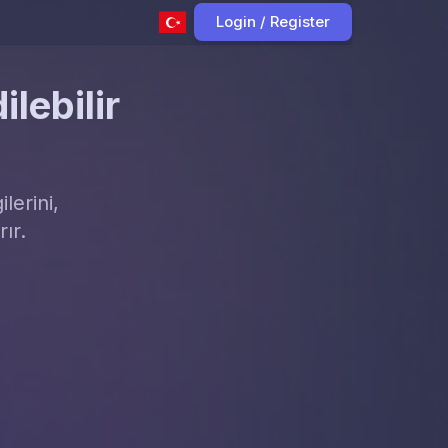
Login / Register
lebilir
lerini,
ır.