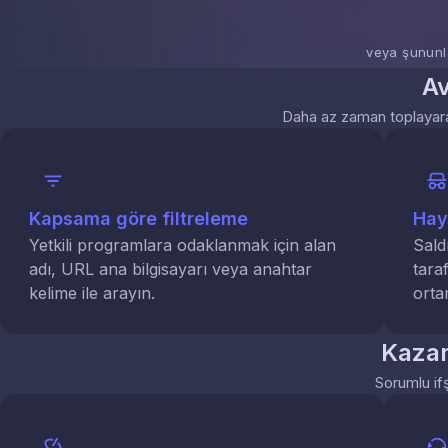
veya şununl
Av
Daha az zaman toplayarak
Kapsama göre filtreleme
Haya
Yetkili programlara odaklanmak için alan
Sald
adı, URL ana bilgisayarı veya anahtar
tara
kelime ile arayın.
ortam
Kazan
Sorumlu ifş