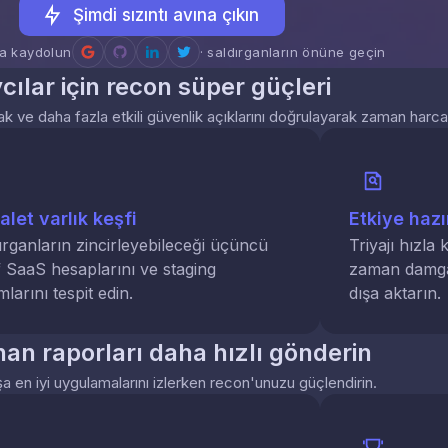
Şimdi sızıntı avına çıkın
a kaydolun
· saldırganların önüne geçin
cılar için recon süper güçleri
 ve daha fazla etkili güvenlik açıklarını doğrulayarak zaman harca
let varlık keşfi
Etkiye hazı
ırganların zincirleyebileceği üçüncü
Triyajı hızla 
f SaaS hesaplarını ve staging
zaman damgal
larını tespit edin.
dışa aktarın.
an raporları daha hızlı gönderin
a en iyi uygulamalarını izlerken recon'unuzu güçlendirin.