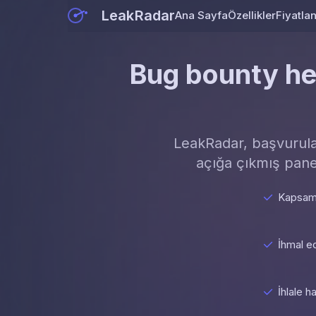
LeakRadar
Ana Sayfa
Özellikler
Fiyatla
Bug bounty hede
LeakRadar, başvuruları
açığa çıkmış pane
Kapsamın
İhmal ed
İhlale h