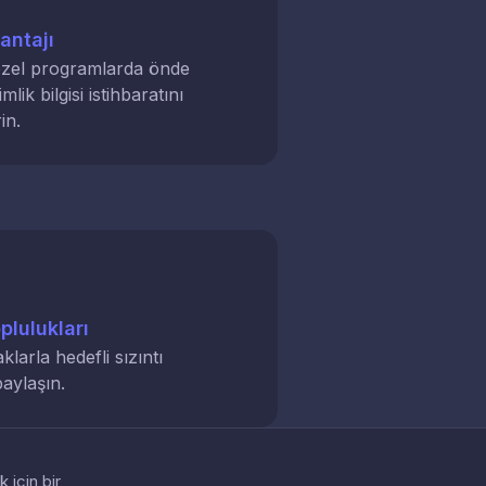
antajı
özel programlarda önde
mlik bilgisi istihbaratını
in.
plulukları
klarla hedefli sızıntı
paylaşın.
 için bir