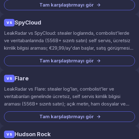
Tam karşılaştırmayı gör
SpyCloud
VS
LeakRadar vs SpyCloud: stealer loglarında, combolist'lerde
ve veritabanlarında (556B+ sızıntı satırı) self servis, ücretsiz
kimlik bilgisi araması; €29,99/ay'dan başlar, satış görüşmesi
yok.
Tam karşılaştırmayı gör
Flare
VS
LeakRadar vs Flare: stealer log'ları, combolist'ler ve
veritabanları genelinde ücretsiz, self servis kimlik bilgisi
araması (556B+ sızıntı satırı); açık metin, ham dosyalar ve
€29,99/ay'dan başlayan izleme ile. Satış görüşmesi yok.
Tam karşılaştırmayı gör
Hudson Rock
VS