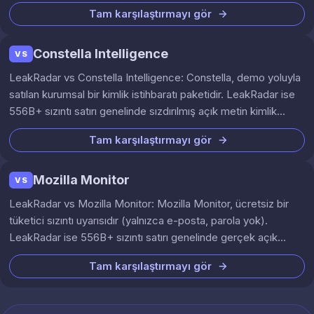
genelinde odaklı, self servis açık metin kimlik bilgisi
Tam karşılaştırmayı gör
aramasıdır.
Constella Intelligence
VS
LeakRadar vs Constella Intelligence: Constella, demo yoluyla
satılan kurumsal bir kimlik istihbaratı paketidir. LeakRadar ise
556B+ sızıntı satırı genelinde sızdırılmış açık metin kimlik
bilgilerinin self servis, şeffaf aramasını sunar.
Tam karşılaştırmayı gör
Mozilla Monitor
VS
LeakRadar vs Mozilla Monitor: Mozilla Monitor, ücretsiz bir
tüketici sızıntı uyarısıdır (yalnızca e-posta, parola yok).
LeakRadar ise 556B+ sızıntı satırı genelinde gerçek açık
metin kimlik bilgilerini, stealer loglarını ve alan adı izlemesini
Tam karşılaştırmayı gör
ortaya çıkarır.