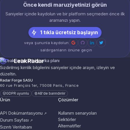
Önce kendi maruziyetinizi görün
Saniyeler içinde kaydolun ve bir platform seçmeden önce ilk
aramanızı yapın.
1 tıkla ücretsiz başlayın
veya şununla kaydolun
· saldırganların önüne geçin
LeakRadar
Sızdırılmış kimlik bilgilerini saniyeler içinde arayın, izleyin ve
düzeltin.
Radar Forge SASU
60 rue François 1er, 75008 Paris, France
GDPR uyumlu
AB'de barındırılır
Ürün
Çözümler
API Dokümantasyonu
Kullanım senaryoları
↗
Sektörler
Durum Sayfası
↗
Alternatifler
Sızıntı Veritabanı