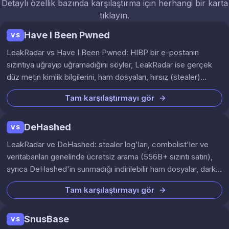
Detaylı özellik bazında karşılaştırma için herhangi bir karta
tıklayın.
Have I Been Pwned
VS
LeakRadar vs Have I Been Pwned: HIBP bir e-postanın
sızıntıya uğrayıp uğramadığını söyler, LeakRadar ise gerçek
düz metin kimlik bilgilerini, ham dosyaları, hırsız (stealer)
loglarını ve dark web verilerini ortaya çıkarır.
Tam karşılaştırmayı gör
DeHashed
VS
LeakRadar ve DeHashed: stealer log'ları, combolist'ler ve
veritabanları genelinde ücretsiz arama (556B+ sızıntı satırı),
ayrıca DeHashed'in sunmadığı indirilebilir ham dosyalar, dark
web araması ve sürekli izleme.
Tam karşılaştırmayı gör
SnusBase
VS