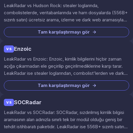
LeakRadar vs Hudson Rock: stealer loglarında,
combolistelerde, veritabanlarında ve ham dosyalarda (556B+
sızıntı satırı) ücretsiz arama, izleme ve dark web aramasıyla
birlikte, €29,99/ay başlangıç fiyatıyla.
Tam karşılaştırmayı gör
Enzoic
VS
LeakRadar vs Enzoic: Enzoic, kimlik bilgilerini hiçbir zaman
açığa çıkarmadan ele geçirilip geçirilmediklerine karşı tarar.
LeakRadar ise stealer loglarından, combolist'lerden ve dark
web'den gelen gerçek açık metin kimlik bilgilerini 556B+
Tam karşılaştırmayı gör
sızıntı satırı genelinde aramanıza olanak tanır.
SOCRadar
VS
LeakRadar vs SOCRadar: SOCRadar, sızdırılmış kimlik bilgisi
aramasının alan adınızla sınırlı tek bir modül olduğu geniş bir
tehdit istihbaratı paketidir. LeakRadar ise 556B+ sızıntı satırı