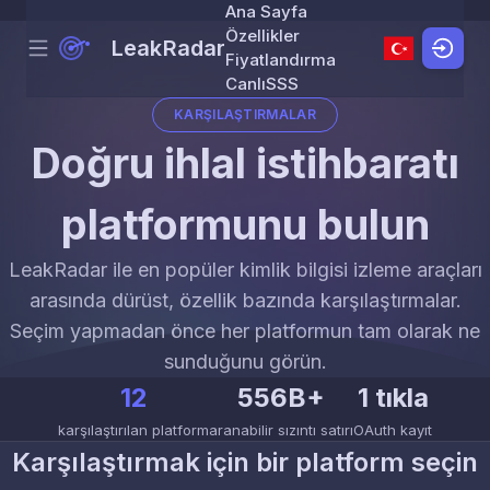
Ana Sayfa
Özellikler
LeakRadar
Menu
Skip to content
Fiyatlandırma
Canlı
SSS
KARŞILAŞTIRMALAR
Doğru ihlal istihbaratı
platformunu bulun
LeakRadar ile en popüler kimlik bilgisi izleme araçları
arasında dürüst, özellik bazında karşılaştırmalar.
Seçim yapmadan önce her platformun tam olarak ne
sunduğunu görün.
12
556B+
1 tıkla
karşılaştırılan platform
aranabilir sızıntı satırı
OAuth kayıt
Karşılaştırmak için bir platform seçin