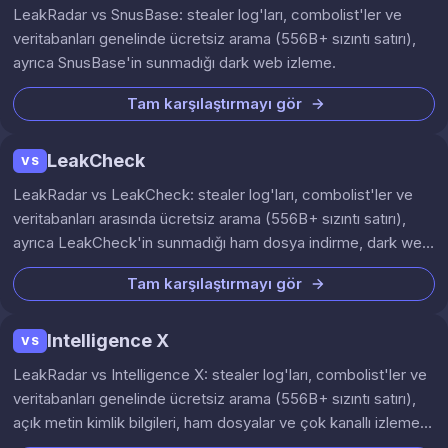
LeakRadar vs SnusBase: stealer log'ları, combolist'ler ve
veritabanları genelinde ücretsiz arama (556B+ sızıntı satırı),
ayrıca SnusBase'in sunmadığı dark web izleme.
Tam karşılaştırmayı gör
LeakCheck
VS
LeakRadar vs LeakCheck: stealer log'ları, combolist'ler ve
veritabanları arasında ücretsiz arama (556B+ sızıntı satırı),
ayrıca LeakCheck'in sunmadığı ham dosya indirme, dark web
araması ve hash sorgulama.
Tam karşılaştırmayı gör
Intelligence X
VS
LeakRadar vs Intelligence X: stealer log'ları, combolist'ler ve
veritabanları genelinde ücretsiz arama (556B+ sızıntı satırı),
açık metin kimlik bilgileri, ham dosyalar ve çok kanallı izleme
yılda €2.500+ yerine €29,99/ay'dan başlayan fiyatlarla.