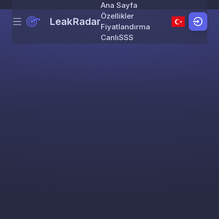
Ana Sayfa
Özellikler
LeakRadar
Menu
Skip to content
Fiyatlandırma
Canlı
SSS