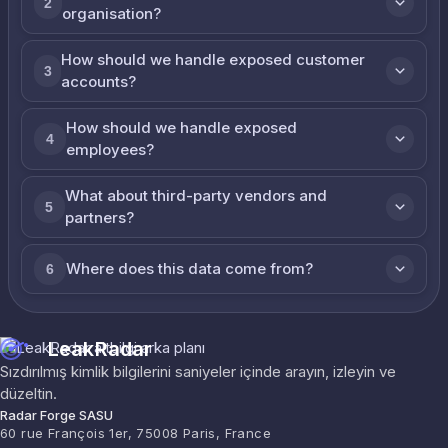
2
organisation?
How should we handle exposed customer
3
accounts?
How should we handle exposed
4
employees?
What about third-party vendors and
5
partners?
Where does this data come from?
6
LeakRadar
Sızdırılmış kimlik bilgilerini saniyeler içinde arayın, izleyin ve
düzeltin.
Radar Forge SASU
60 rue François 1er, 75008 Paris, France