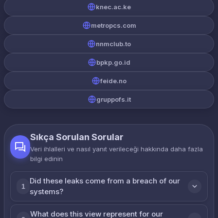
knec.ac.ke
metropcs.com
nnmclub.to
bpkp.go.id
feide.no
gruppofs.it
Sıkça Sorulan Sorular
Veri ihlalleri ve nasıl yanıt verileceği hakkında daha fazla
bilgi edinin
Did these leaks come from a breach of our
1
systems?
What does this view represent for our