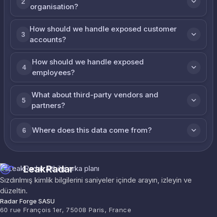
2
organisation?
How should we handle exposed customer
3
accounts?
How should we handle exposed
4
employees?
What about third-party vendors and
5
partners?
Where does this data come from?
6
LeakRadar
Sızdırılmış kimlik bilgilerini saniyeler içinde arayın, izleyin ve
düzeltin.
Radar Forge SASU
60 rue François 1er, 75008 Paris, France