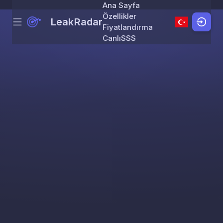
Ana Sayfa
Özellikler
LeakRadar
Menu
Skip to content
Fiyatlandırma
Canlı
SSS