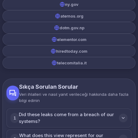
ny.gov
aternos.org
dotm.gov.np
elementor.com
hiredtoday.com
telecomitalia.it
Sıkça Sorulan Sorular
Veri ihlalleri ve nasıl yanıt verileceği hakkında daha fazla
bilgi edinin
Did these leaks come from a breach of our
1
systems?
What does this view represent for our