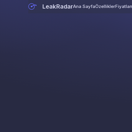
LeakRadar
Ana Sayfa
Özellikler
Fiyatla