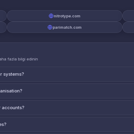
nitrotype.com
parimatch.com
aha fazla bilgi edinin
ur systems?
ganisation?
 accounts?
es?