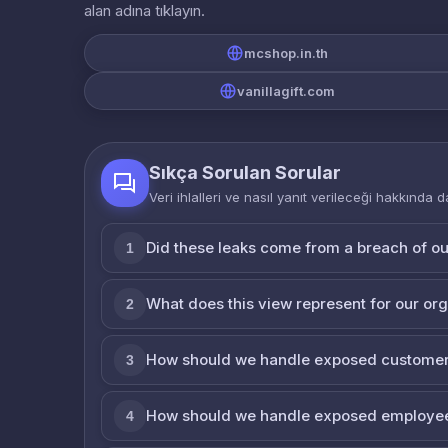
alan adına tıklayın.
mcshop.in.th
vanillagift.com
Sıkça Sorulan Sorular
Veri ihlalleri ve nasıl yanıt verileceği hakkında d
Did these leaks come from a breach of o
1
What does this view represent for our or
2
How should we handle exposed customer
3
How should we handle exposed employe
4