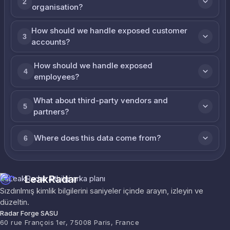
2
organisation?
How should we handle exposed customer
3
accounts?
How should we handle exposed
4
employees?
What about third-party vendors and
5
partners?
Where does this data come from?
6
LeakRadar
Sızdırılmış kimlik bilgilerini saniyeler içinde arayın, izleyin ve
düzeltin.
Radar Forge SASU
60 rue François 1er, 75008 Paris, France