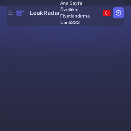
Ana Sayfa
Özellikler
LeakRadar
Menu
Skip to content
Fiyatlandırma
Canlı
SSS