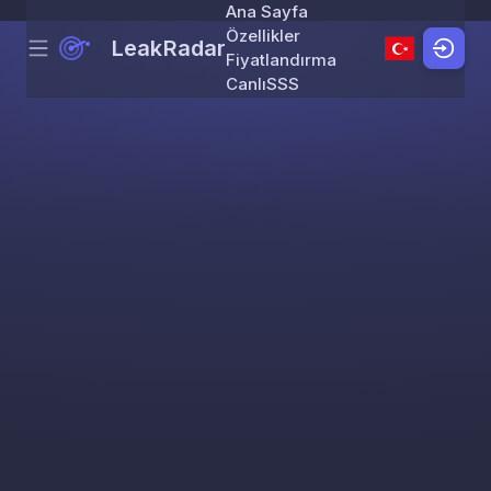
Ana Sayfa
Özellikler
LeakRadar
Menu
Skip to content
Fiyatlandırma
Canlı
SSS