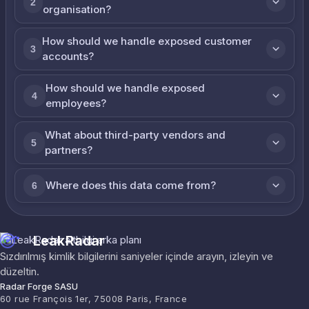
2
organisation?
How should we handle exposed customer
3
accounts?
How should we handle exposed
4
employees?
What about third-party vendors and
5
partners?
Where does this data come from?
6
LeakRadar
Sızdırılmış kimlik bilgilerini saniyeler içinde arayın, izleyin ve
düzeltin.
Radar Forge SASU
60 rue François 1er, 75008 Paris, France