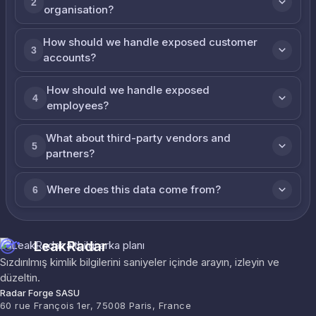
2
organisation?
How should we handle exposed customer
3
accounts?
How should we handle exposed
4
employees?
What about third-party vendors and
5
partners?
Where does this data come from?
6
LeakRadar
Sızdırılmış kimlik bilgilerini saniyeler içinde arayın, izleyin ve
düzeltin.
Radar Forge SASU
60 rue François 1er, 75008 Paris, France