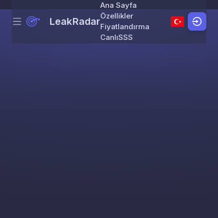
Ana Sayfa
Özellikler
LeakRadar
Menu
Skip to content
Fiyatlandırma
Canlı
SSS