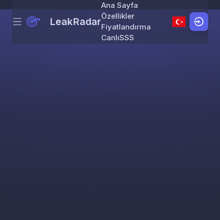
Ana Sayfa
Özellikler
LeakRadar
Menu
Skip to content
Fiyatlandırma
Canlı
SSS