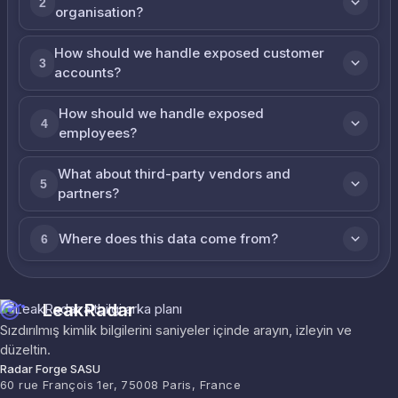
2
organisation?
How should we handle exposed customer
3
accounts?
How should we handle exposed
4
employees?
What about third-party vendors and
5
partners?
Where does this data come from?
6
LeakRadar
Sızdırılmış kimlik bilgilerini saniyeler içinde arayın, izleyin ve
düzeltin.
Radar Forge SASU
60 rue François 1er, 75008 Paris, France