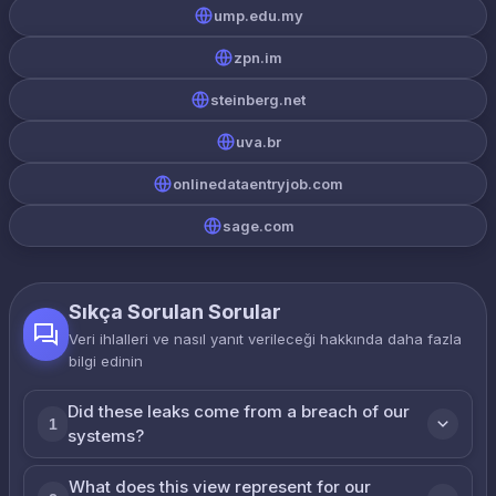
ump.edu.my
zpn.im
steinberg.net
uva.br
onlinedataentryjob.com
sage.com
Sıkça Sorulan Sorular
Veri ihlalleri ve nasıl yanıt verileceği hakkında daha fazla
bilgi edinin
Did these leaks come from a breach of our
1
systems?
What does this view represent for our