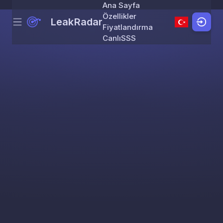
Ana Sayfa
Özellikler
LeakRadar
Menu
Skip to content
Fiyatlandırma
Canlı
SSS