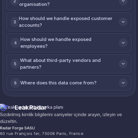
2
organisation?
How should we handle exposed customer
3
accounts?
How should we handle exposed
4
employees?
What about third-party vendors and
5
partners?
Where does this data come from?
6
LeakRadar
Sızdırılmış kimlik bilgilerini saniyeler içinde arayın, izleyin ve
düzeltin.
Radar Forge SASU
60 rue François 1er, 75008 Paris, France