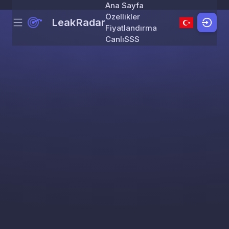
Ana Sayfa
Özellikler
LeakRadar
Menu
Skip to content
Fiyatlandırma
Canlı
SSS