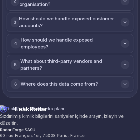
2
organisation?
How should we handle exposed customer
3
accounts?
How should we handle exposed
4
employees?
What about third-party vendors and
5
partners?
Where does this data come from?
6
LeakRadar
Sızdırılmış kimlik bilgilerini saniyeler içinde arayın, izleyin ve
düzeltin.
Radar Forge SASU
60 rue François 1er, 75008 Paris, France