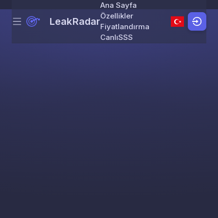
Ana Sayfa
Özellikler
LeakRadar
Menu
Skip to content
Fiyatlandırma
Canlı
SSS