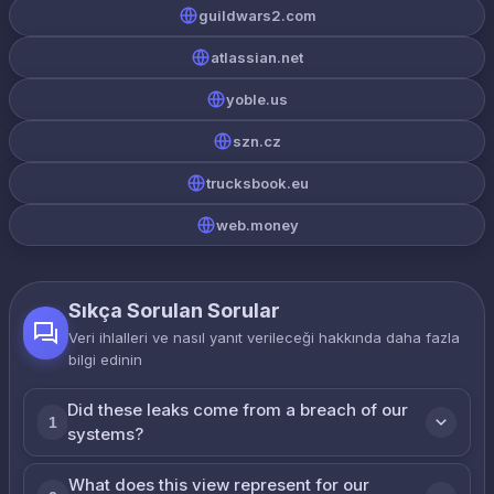
guildwars2.com
atlassian.net
yoble.us
szn.cz
trucksbook.eu
web.money
Sıkça Sorulan Sorular
Veri ihlalleri ve nasıl yanıt verileceği hakkında daha fazla
bilgi edinin
Did these leaks come from a breach of our
1
systems?
What does this view represent for our