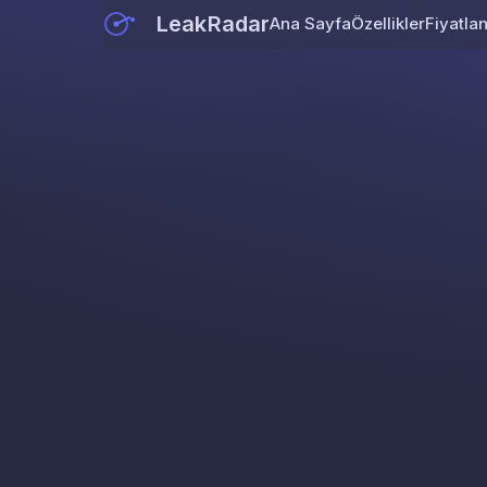
LeakRadar
Ana Sayfa
Özellikler
Fiyatla