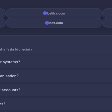
betika.com
box.com
aha fazla bilgi edinin
ur systems?
ganisation?
 accounts?
es?