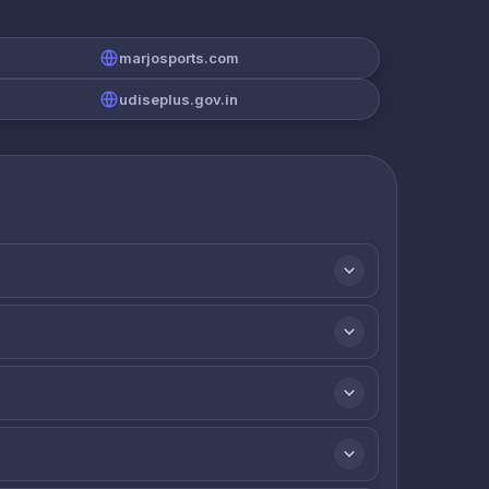
marjosports.com
udiseplus.gov.in