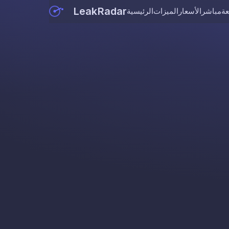
LeakRadar
عة
مباشر
الأسعار
الميزات
الرئيسية