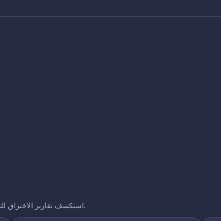
استكشف تقارير الاختراق للشركات الأخرى التي نتتبعها. انقر على أي نطاق لرؤية تعرضه.