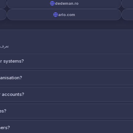
dedeman.ro
arlo.com
تعرف ع
ur systems?
ganisation?
 accounts?
es?
ners?