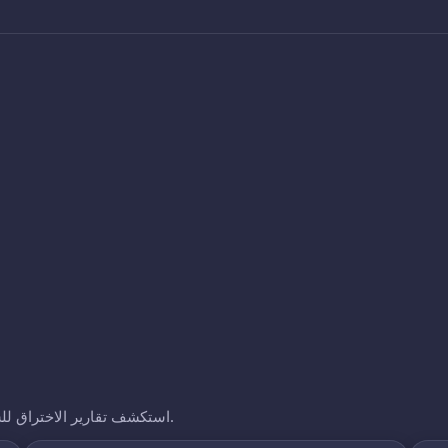
استكشف تقارير الاختراق للشركات الأخرى التي نتتبعها. انقر على أي نطاق لرؤية تعرضه.