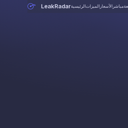
LeakRadar
عة
مباشر
الأسعار
الميزات
الرئيسية