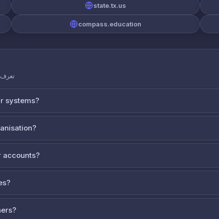
state.tx.us
compass.education
تعرف ع
ur systems?
ganisation?
 accounts?
es?
ners?