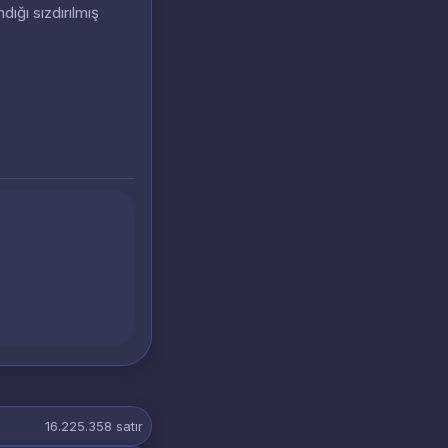
dığı sızdırılmış
16.225.358
satır