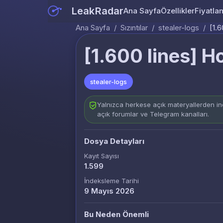
LeakRadar
Ana Sayfa
Özellikler
Fiyatla
Ana Sayfa
/
Sızıntılar
/
stealer-logs
/
[1.6
[1.600 lines] Ho
stealer-logs
Yalnızca herkese açık materyallerden ind
açık forumlar ve Telegram kanalları.
Dosya Detayları
Kayıt Sayısı
1.599
İndeksleme Tarihi
9 Mayıs 2026
Bu Neden Önemli