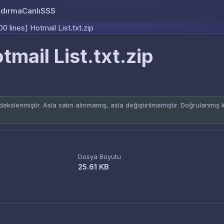
ndırma
Canlı
SSS
Skip to content
00 lines] Hotmail List.txt.zip
tmail List.txt.zip
ekslenmiştir. Asla satın alınmamış, asla değiştirilmemiştir. Doğrulanmış
Dosya Boyutu
25.61 KB