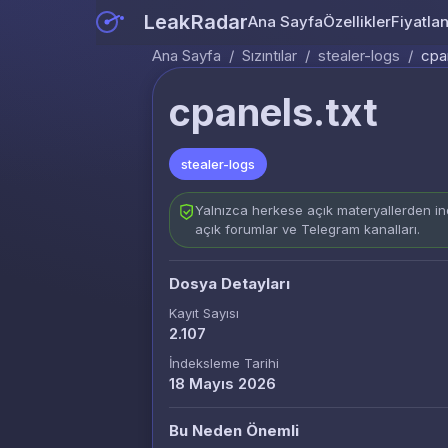
LeakRadar
Ana Sayfa
Özellikler
Fiyatla
Ana Sayfa
/
Sızıntılar
/
stealer-logs
/
cpa
cpanels.txt
stealer-logs
Yalnızca herkese açık materyallerden ind
açık forumlar ve Telegram kanalları.
Dosya Detayları
Kayıt Sayısı
2.107
İndeksleme Tarihi
18 Mayıs 2026
Bu Neden Önemli