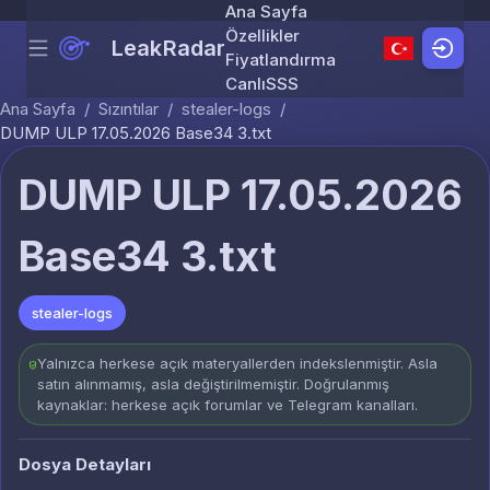
Ana Sayfa
Özellikler
LeakRadar
Menu
Skip to content
Fiyatlandırma
Canlı
SSS
Ana Sayfa
/
Sızıntılar
/
stealer-logs
/
DUMP ULP 17.05.2026 Base34 3.txt
DUMP ULP 17.05.2026
Base34 3.txt
stealer-logs
Yalnızca herkese açık materyallerden indekslenmiştir. Asla
satın alınmamış, asla değiştirilmemiştir. Doğrulanmış
kaynaklar: herkese açık forumlar ve Telegram kanalları.
Dosya Detayları