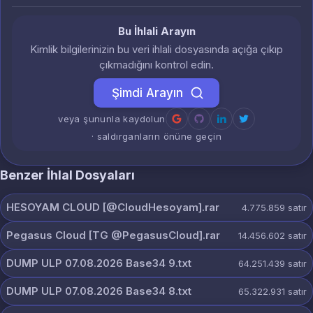
Bu İhlali Arayın
Kimlik bilgilerinizin bu veri ihlali dosyasında açığa çıkıp
çıkmadığını kontrol edin.
Şimdi Arayın
veya şununla kaydolun
· saldırganların önüne geçin
Benzer İhlal Dosyaları
HESOYAM CLOUD [@CloudHesoyam].rar
4.775.859
satır
Pegasus Cloud [TG @PegasusCloud].rar
14.456.602
satır
DUMP ULP 07.08.2026 Base34 9.txt
64.251.439
satır
DUMP ULP 07.08.2026 Base34 8.txt
65.322.931
satır