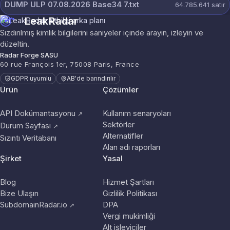
DUMP ULP 07.08.2026 Base34 7.txt
64.785.641
satır
LeakRadar
Sızdırılmış kimlik bilgilerini saniyeler içinde arayın, izleyin ve
düzeltin.
Radar Forge SASU
60 rue François 1er, 75008 Paris, France
GDPR uyumlu
AB'de barındırılır
Ürün
Çözümler
API Dokümantasyonu
Kullanım senaryoları
↗
Sektörler
Durum Sayfası
↗
Alternatifler
Sızıntı Veritabanı
Alan adı raporları
Şirket
Yasal
Blog
Hizmet Şartları
Bize Ulaşın
Gizlilik Politikası
SubdomainRadar.io
DPA
↗
Vergi mukimliği
Alt işleyiciler