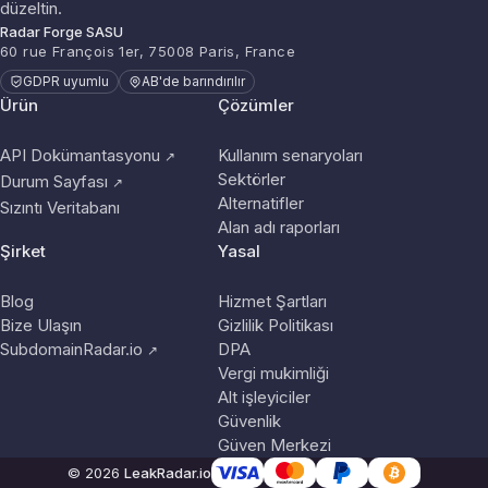
düzeltin.
Radar Forge SASU
60 rue François 1er, 75008 Paris, France
GDPR uyumlu
AB'de barındırılır
Ürün
Çözümler
API Dokümantasyonu
Kullanım senaryoları
↗
Sektörler
Durum Sayfası
↗
Alternatifler
Sızıntı Veritabanı
Alan adı raporları
Şirket
Yasal
Blog
Hizmet Şartları
Bize Ulaşın
Gizlilik Politikası
SubdomainRadar.io
DPA
↗
Vergi mukimliği
Alt işleyiciler
Güvenlik
Güven Merkezi
© 2026
LeakRadar.io