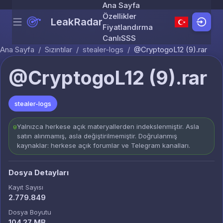
Ana Sayfa
Özellikler
LeakRadar
Menu
Skip to content
Fiyatlandırma
Canlı
SSS
Ana Sayfa
/
Sızıntılar
/
stealer-logs
/
@CryptogoL12 (9).rar
@CryptogoL12 (9).rar
stealer-logs
Yalnızca herkese açık materyallerden indekslenmiştir. Asla
satın alınmamış, asla değiştirilmemiştir. Doğrulanmış
kaynaklar: herkese açık forumlar ve Telegram kanalları.
Dosya Detayları
Kayıt Sayısı
2.779.849
Dosya Boyutu
104.27 MB