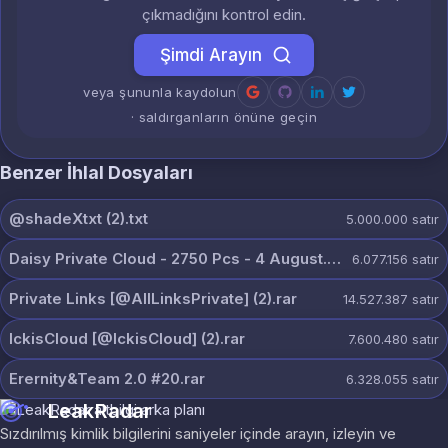
çıkmadığını kontrol edin.
Şimdi Arayın
veya şununla kaydolun
· saldırganların önüne geçin
Benzer İhlal Dosyaları
@shadeXtxt (2).txt
5.000.000
satır
Daisy Private Cloud - 2750 Pcs - 4 August.zip
6.077.156
satır
Private Links [@AllLinksPrivate] (2).rar
14.527.387
satır
IckisCloud [@IckisCloud] (2).rar
7.600.480
satır
Erernity&Team 2.0 #20.rar
6.328.055
satır
LeakRadar
Sızdırılmış kimlik bilgilerini saniyeler içinde arayın, izleyin ve