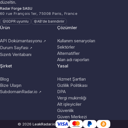
düzeltin.
Radar Forge SASU
60 rue François 1er, 75008 Paris, France
GDPR uyumlu
AB'de barındırılır
Ürün
Çözümler
API Dokümantasyonu
Kullanım senaryoları
↗
Sektörler
Durum Sayfası
↗
Alternatifler
Sızıntı Veritabanı
Alan adı raporları
Şirket
Yasal
Blog
Hizmet Şartları
Bize Ulaşın
Gizlilik Politikası
SubdomainRadar.io
DPA
↗
Vergi mukimliği
Alt işleyiciler
Güvenlik
Güven Merkezi
© 2026
LeakRadar.io