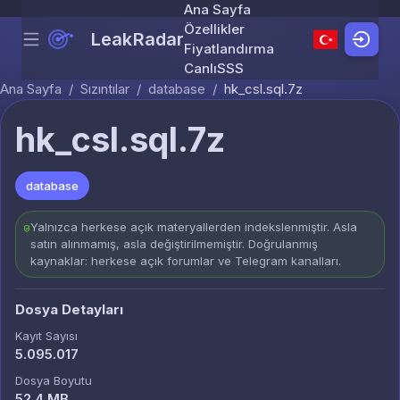
Ana Sayfa
Özellikler
LeakRadar
Menu
Skip to content
Fiyatlandırma
Canlı
SSS
Ana Sayfa
/
Sızıntılar
/
database
/
hk_csl.sql.7z
hk_csl.sql.7z
database
Yalnızca herkese açık materyallerden indekslenmiştir. Asla
satın alınmamış, asla değiştirilmemiştir. Doğrulanmış
kaynaklar: herkese açık forumlar ve Telegram kanalları.
Dosya Detayları
Kayıt Sayısı
5.095.017
Dosya Boyutu
52.4 MB