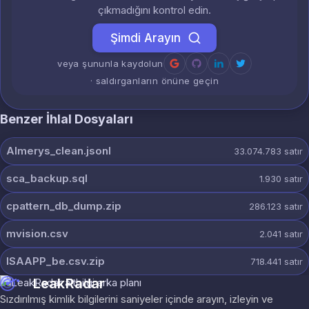
çıkmadığını kontrol edin.
Şimdi Arayın
veya şununla kaydolun
· saldırganların önüne geçin
Benzer İhlal Dosyaları
Almerys_clean.jsonl
33.074.783
satır
sca_backup.sql
1.930
satır
cpattern_db_dump.zip
286.123
satır
mvision.csv
2.041
satır
ISAAPP_be.csv.zip
718.441
satır
LeakRadar
Sızdırılmış kimlik bilgilerini saniyeler içinde arayın, izleyin ve