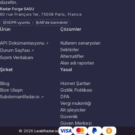
düzeltin.
Radar Forge SASU
60 rue François 1er, 75008 Paris, France
GDPR uyumlu
AB'de barındırılır
Ürün
Çözümler
API Dokümantasyonu
Kullanım senaryoları
↗
Sektörler
Durum Sayfası
↗
Alternatifler
Sızıntı Veritabanı
Alan adı raporları
Şirket
Yasal
Blog
Hizmet Şartları
Bize Ulaşın
Gizlilik Politikası
SubdomainRadar.io
DPA
↗
Vergi mukimliği
Alt işleyiciler
Güvenlik
Güven Merkezi
© 2026
LeakRadar.io