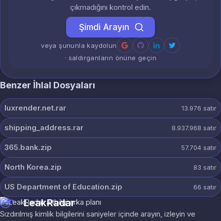
çıkmadığını kontrol edin.
Şimdi Arayın
veya şununla kaydolun
· saldırganların önüne geçin
Benzer İhlal Dosyaları
luxrender.net.rar
13.976
satır
shipping_address.rar
8.937.968
satır
365.bank.zip
57.704
satır
North Korea.zip
83
satır
US Department of Education.zip
66
satır
LeakRadar
Sızdırılmış kimlik bilgilerini saniyeler içinde arayın, izleyin ve