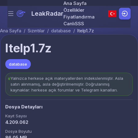
Ana Sayfa
Özellikler
LeakRadar
Menu
Skip to content
Fiyatlandırma
Canlı
SSS
Ana Sayfa
/
Sızıntılar
/
database
/
ltelp1.7z
ltelp1.7z
database
Yalnızca herkese açık materyallerden indekslenmiştir. Asla
satın alınmamış, asla değiştirilmemiştir. Doğrulanmış
kaynaklar: herkese açık forumlar ve Telegram kanalları.
Dosya Detayları
Kayıt Sayısı
4.209.062
Dosya Boyutu
86.05 MB