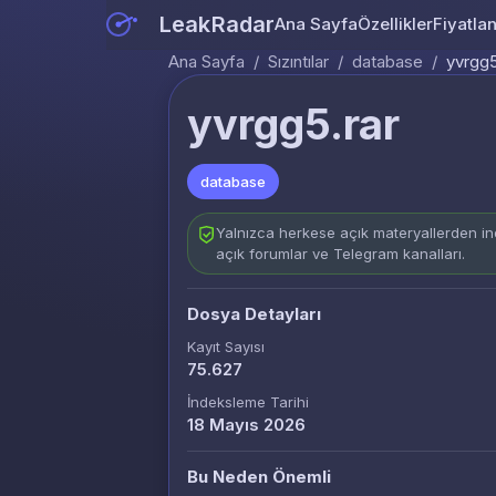
LeakRadar
Ana Sayfa
Özellikler
Fiyatla
Ana Sayfa
/
Sızıntılar
/
database
/
yvrgg5
yvrgg5.rar
database
Yalnızca herkese açık materyallerden ind
açık forumlar ve Telegram kanalları.
Dosya Detayları
Kayıt Sayısı
75.627
İndeksleme Tarihi
18 Mayıs 2026
Bu Neden Önemli