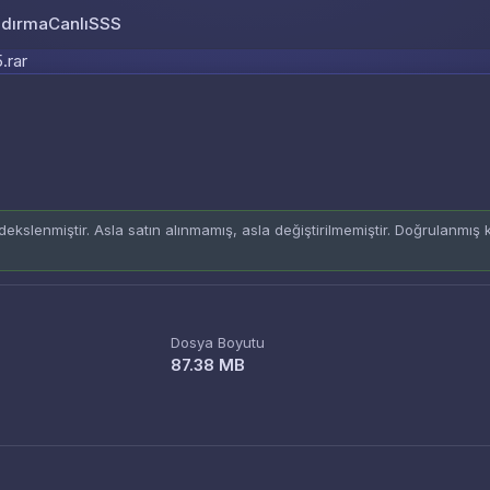
ndırma
Canlı
SSS
Skip to content
.rar
ekslenmiştir. Asla satın alınmamış, asla değiştirilmemiştir. Doğrulanmış
Dosya Boyutu
87.38 MB