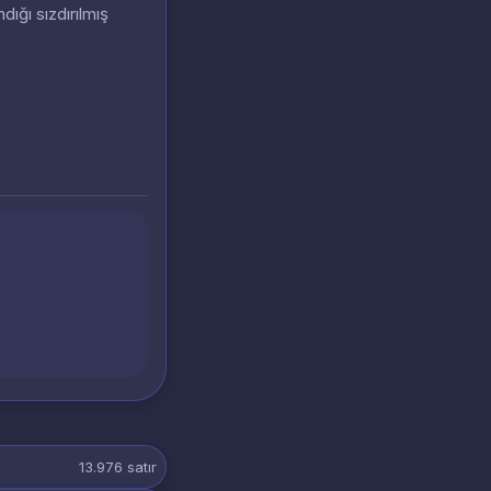
dığı sızdırılmış
13.976
satır