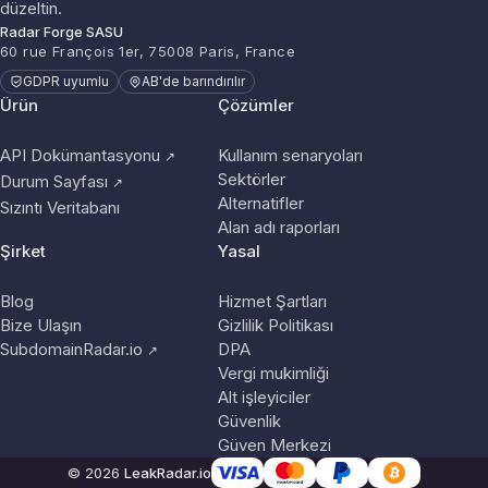
düzeltin.
Radar Forge SASU
60 rue François 1er, 75008 Paris, France
GDPR uyumlu
AB'de barındırılır
Ürün
Çözümler
API Dokümantasyonu
Kullanım senaryoları
↗
Sektörler
Durum Sayfası
↗
Alternatifler
Sızıntı Veritabanı
Alan adı raporları
Şirket
Yasal
Blog
Hizmet Şartları
Bize Ulaşın
Gizlilik Politikası
SubdomainRadar.io
DPA
↗
Vergi mukimliği
Alt işleyiciler
Güvenlik
Güven Merkezi
© 2026
LeakRadar.io