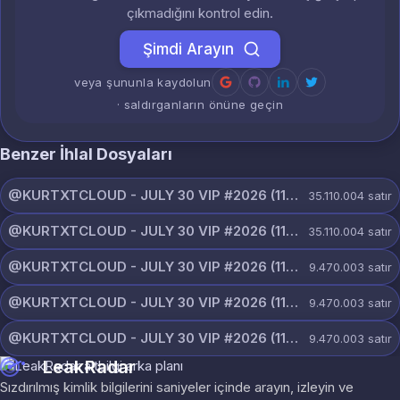
çıkmadığını kontrol edin.
Şimdi Arayın
veya şununla kaydolun
· saldırganların önüne geçin
Benzer İhlal Dosyaları
@KURTXTCLOUD - JULY 30 VIP #2026 (115).txt
35.110.004
satır
@KURTXTCLOUD - JULY 30 VIP #2026 (114).txt
35.110.004
satır
@KURTXTCLOUD - JULY 30 VIP #2026 (113).txt
9.470.003
satır
@KURTXTCLOUD - JULY 30 VIP #2026 (112).txt
9.470.003
satır
@KURTXTCLOUD - JULY 30 VIP #2026 (111).txt
9.470.003
satır
LeakRadar
Sızdırılmış kimlik bilgilerini saniyeler içinde arayın, izleyin ve