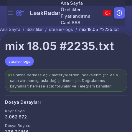
Ana Sayfa
Özellikler
LeakRadar
Menu
Skip to content
Fiyatlandırma
Canlı
SSS
Ana Sayfa
/
Sızıntılar
/
stealer-logs
/
mix 18.05 #2235.txt
mix 18.05 #2235.txt
stealer-logs
Yalnızca herkese açık materyallerden indekslenmiştir. Asla
satın alınmamış, asla değiştirilmemiştir. Doğrulanmış
kaynaklar: herkese açık forumlar ve Telegram kanalları.
Dosya Detayları
Kayıt Sayısı
3.062.872
Dosya Boyutu
238.07 MB