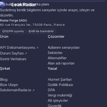
LeakRadar
Sızdırılmış kimlik bilgilerini saniyeler içinde arayın, izleyin ve
düzeltin.
Radar Forge SASU
60 rue François 1er, 75008 Paris, France
GDPR uyumlu
AB'de barındırılır
Ürün
Çözümler
API Dokümantasyonu
Kullanım senaryoları
↗
Sektörler
Durum Sayfası
↗
Alternatifler
Sızıntı Veritabanı
Alan adı raporları
Şirket
Yasal
Blog
Hizmet Şartları
Bize Ulaşın
Gizlilik Politikası
SubdomainRadar.io
DPA
↗
Vergi mukimliği
Alt işleyiciler
Güvenlik