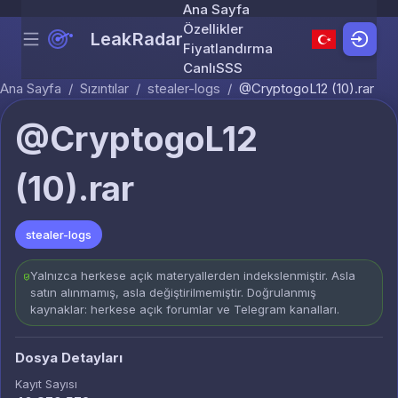
Ana Sayfa
Özellikler
LeakRadar
Menu
Skip to content
Fiyatlandırma
Canlı
SSS
Ana Sayfa
/
Sızıntılar
/
stealer-logs
/
@CryptogoL12 (10).rar
@CryptogoL12
(10).rar
stealer-logs
Yalnızca herkese açık materyallerden indekslenmiştir. Asla
satın alınmamış, asla değiştirilmemiştir. Doğrulanmış
kaynaklar: herkese açık forumlar ve Telegram kanalları.
Dosya Detayları
Kayıt Sayısı