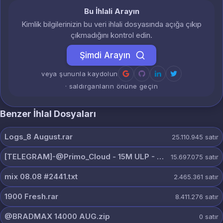
Bu İhlali Arayın
Kimlik bilgilerinizin bu veri ihlali dosyasında açığa çıkıp
çıkmadığını kontrol edin.
Şimdi Arayın
veya şununla kaydolun
· saldırganların önüne geçin
Benzer İhlal Dosyaları
Logs_8 August.rar
25.110.945
satır
[TELEGRAM]-@Primo_Cloud - 15M ULP - 8 AUG.txt
15.697.075
satır
mix 08.08 #2441.txt
2.465.361
satır
1900 Fresh.rar
8.411.276
satır
@BRADMAX 14000 AUG.zip
0
satır