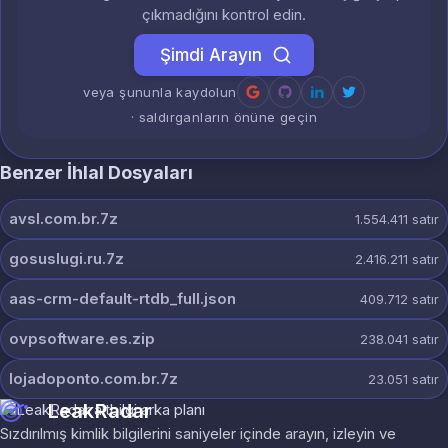
çıkmadığını kontrol edin.
Şimdi Arayın
veya şununla kaydolun
· saldırganların önüne geçin
Benzer İhlal Dosyaları
avsl.com.br.7z
1.554.411
satır
gosuslugi.ru.7z
2.416.211
satır
aas-crm-default-rtdb_full.json
409.712
satır
ovpsoftware.es.zip
238.041
satır
lojadoponto.com.br.7z
23.051
satır
LeakRadar
Sızdırılmış kimlik bilgilerini saniyeler içinde arayın, izleyin ve