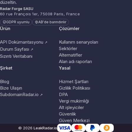
düzeltin.
Radar Forge SASU
60 rue François 1er, 75008 Paris, France
GDPR uyumlu
AB'de barındırılır
Ürün
Çözümler
API Dokümantasyonu
Kullanım senaryoları
↗
Sektörler
Durum Sayfası
↗
Alternatifler
Sızıntı Veritabanı
Alan adı raporları
Şirket
Yasal
Blog
Hizmet Şartları
Bize Ulaşın
Gizlilik Politikası
SubdomainRadar.io
DPA
↗
Vergi mukimliği
Alt işleyiciler
Güvenlik
Güven Merkezi
© 2026
LeakRadar.io