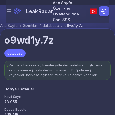
Ana Sayfa
Özellikler
LeakRadar
Menu
Skip to content
Fiyatlandırma
Canlı
SSS
Ana Sayfa
/
Sızıntılar
/
database
/
o9wd1y.7z
o9wd1y.7z
database
Yalnızca herkese açık materyallerden indekslenmiştir. Asla
satın alınmamış, asla değiştirilmemiştir. Doğrulanmış
kaynaklar: herkese açık forumlar ve Telegram kanalları.
Dosya Detayları
Kayıt Sayısı
73.055
Dosya Boyutu
2.18 MB