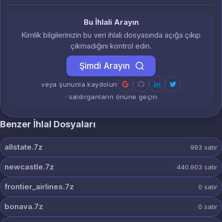
Bu İhlali Arayın
Kimlik bilgilerinizin bu veri ihlali dosyasında açığa çıkıp
çıkmadığını kontrol edin.
Şimdi Arayın
veya şununla kaydolun
· saldırganların önüne geçin
Benzer İhlal Dosyaları
allstate.7z
993
satır
newcastle.7z
440.903
satır
frontier_airlines.7z
0
satır
bonava.7z
0
satır