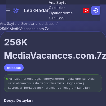
Ana Sayfa
Özellikler
LeakRadar
Menu
Skip to content
Fiyatlandırma
Canlı
SSS
Ana Sayfa
/
Sızıntılar
/
database
/
256K MediaVacances.com.7z
256K
MediaVacances.com.7
database
Yalnızca herkese açık materyallerden indekslenmiştir. Asla
satın alınmamış, asla değiştirilmemiştir. Doğrulanmış
kaynaklar: herkese açık forumlar ve Telegram kanalları.
Dosya Detayları