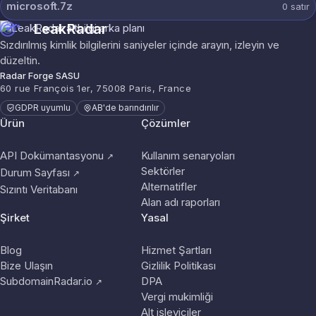
microsoft.7z
0
satır
LeakRadar
Sızdırılmış kimlik bilgilerini saniyeler içinde arayın, izleyin ve
düzeltin.
Radar Forge SASU
60 rue François 1er, 75008 Paris, France
GDPR uyumlu
AB'de barındırılır
Ürün
Çözümler
API Dokümantasyonu
Kullanım senaryoları
↗
Sektörler
Durum Sayfası
↗
Alternatifler
Sızıntı Veritabanı
Alan adı raporları
Şirket
Yasal
Blog
Hizmet Şartları
Bize Ulaşın
Gizlilik Politikası
SubdomainRadar.io
DPA
↗
Vergi mukimliği
Alt işleyiciler