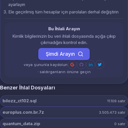
ayarlayın
Ele geçirilmiş tüm hesaplar için parolaları derhal değiştirin
Bu İhlali Arayın
Kimlik bilgilerinizin bu veri ihlali dosyasında açığa çıkıp
çıkmadığını kontrol edin.
Şimdi Arayın
veya şununla kaydolun
· saldırganların önüne geçin
Benzer İhlal Dosyaları
bilozz_ct102.sql
11.109
satır
europlus.com.br.7z
3.505.473
satır
quantum_data.zip
0
satır