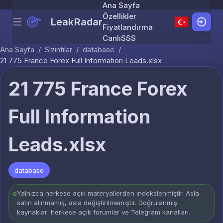
Ana Sayfa
Özellikler
LeakRadar
Menu
Skip to content
Fiyatlandırma
Canlı
SSS
Ana Sayfa
/
Sızıntılar
/
database
/
21 775 France Forex Full Information Leads.xlsx
21 775 France Forex
Full Information
Leads.xlsx
database
Yalnızca herkese açık materyallerden indekslenmiştir. Asla
satın alınmamış, asla değiştirilmemiştir. Doğrulanmış
kaynaklar: herkese açık forumlar ve Telegram kanalları.