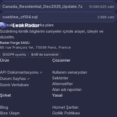
Canada_Residential_Dec2025_Update.7z
10.080.625
satır
cueblee_ct104.sql
2.888
satır
LeakRadar
Sızdırılmış kimlik bilgilerini saniyeler içinde arayın, izleyin ve
düzeltin.
Radar Forge SASU
60 rue François 1er, 75008 Paris, France
GDPR uyumlu
AB'de barındırılır
Ürün
Çözümler
API Dokümantasyonu
Kullanım senaryoları
↗
Sektörler
Durum Sayfası
↗
Alternatifler
Sızıntı Veritabanı
Alan adı raporları
Şirket
Yasal
Blog
Hizmet Şartları
Bize Ulaşın
Gizlilik Politikası