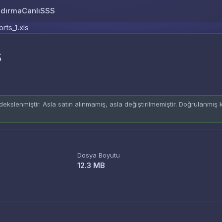
ndırma
Canlı
SSS
Skip to content
rts_1.xls
s
ekslenmiştir. Asla satın alınmamış, asla değiştirilmemiştir. Doğrulanmış
Dosya Boyutu
12.3 MB