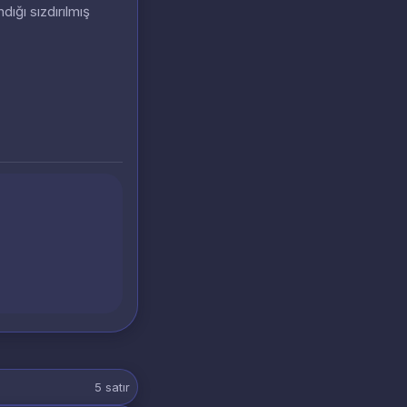
dığı sızdırılmış
5
satır