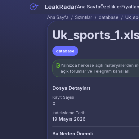
LeakRadar
Ana Sayfa
Özellikler
Fiyatla
Ana Sayfa
/
Sızıntılar
/
database
/
Uk_spo
Uk_sports_1.xl
database
Yalnızca herkese açık materyallerden ind
açık forumlar ve Telegram kanalları.
Dosya Detayları
Kayıt Sayısı
0
İndeksleme Tarihi
19 Mayıs 2026
Bu Neden Önemli