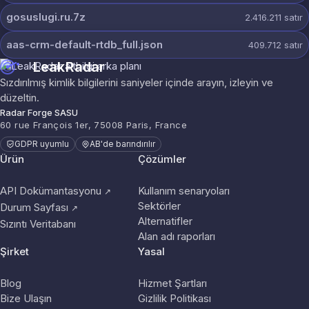
gosuslugi.ru.7z
2.416.211
satır
aas-crm-default-rtdb_full.json
409.712
satır
LeakRadar
Sızdırılmış kimlik bilgilerini saniyeler içinde arayın, izleyin ve
düzeltin.
Radar Forge SASU
60 rue François 1er, 75008 Paris, France
GDPR uyumlu
AB'de barındırılır
Ürün
Çözümler
API Dokümantasyonu
Kullanım senaryoları
↗
Sektörler
Durum Sayfası
↗
Alternatifler
Sızıntı Veritabanı
Alan adı raporları
Şirket
Yasal
Blog
Hizmet Şartları
Bize Ulaşın
Gizlilik Politikası