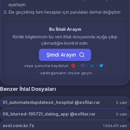
ayarlayın
Ele geçirilmiş tüm hesaplar için parolaları derhal değiştirin
Bu İhlali Arayın
Kimlik bilgilerinizin bu veri ihlali dosyasında açığa çıkıp
çıkmadığını kontrol edin.
Şimdi Arayın
veya şununla kaydolun
· saldırganların önüne geçin
Benzer İhlal Dosyaları
01_automatedupdatesir_hospital @exfilar.rar
5
satır
06_blurred-195721_dating_app @exfilar.rar
5
satır
avsl.com.br.7z
1.554.411
satır