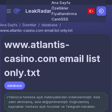
Ana Sayfa
Özellikler
LeakRadar
Menu
Skip to content
Fiyatlandırma
Canlı
SSS
Ana Sayfa
/
Sızıntılar
/
database
/
www.atlantis-casino.com email list only.txt
www.atlantis-
casino.com email list
only.txt
database
Yalnızca herkese açık materyallerden indekslenmiştir. Asla
satın alınmamış, asla değiştirilmemiştir. Doğrulanmış
kaynaklar: herkese açık forumlar ve Telegram kanalları.