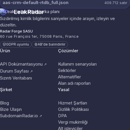
aas-crm-default-rtdb_full.json
409.712
satır
LeakRadar
Sızdırılmış kimlik bilgilerini saniyeler içinde arayın, izleyin ve
düzeltin.
Radar Forge SASU
60 rue François 1er, 75008 Paris, France
GDPR uyumlu
AB'de barındırılır
Ürün
Çözümler
API Dokümantasyonu
Kullanım senaryoları
↗
Sektörler
Durum Sayfası
↗
Alternatifler
Sızıntı Veritabanı
Alan adı raporları
Şirket
Yasal
Blog
Hizmet Şartları
Bize Ulaşın
Gizlilik Politikası
SubdomainRadar.io
DPA
↗
Vergi mukimliği
Alt işleyiciler