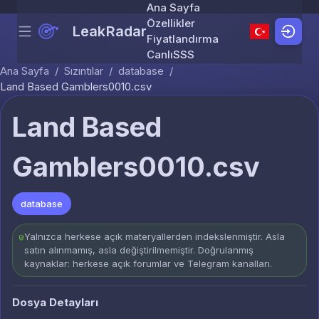
Ana Sayfa
Özellikler
LeakRadar
Menu
Skip to content
Fiyatlandırma
Canlı
SSS
Ana Sayfa
/
Sızıntılar
/
database
/
Land Based Gamblers0010.csv
Land Based
Gamblers0010.csv
database
Yalnızca herkese açık materyallerden indekslenmiştir. Asla
satın alınmamış, asla değiştirilmemiştir. Doğrulanmış
kaynaklar: herkese açık forumlar ve Telegram kanalları.
Dosya Detayları