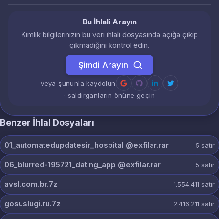
Bu İhlali Arayın
Kimlik bilgilerinizin bu veri ihlali dosyasında açığa çıkıp
çıkmadığını kontrol edin.
Şimdi Arayın
veya şununla kaydolun
· saldırganların önüne geçin
Benzer İhlal Dosyaları
01_automatedupdatesir_hospital @exfilar.rar
5
satır
06_blurred-195721_dating_app @exfilar.rar
5
satır
avsl.com.br.7z
1.554.411
satır
gosuslugi.ru.7z
2.416.211
satır