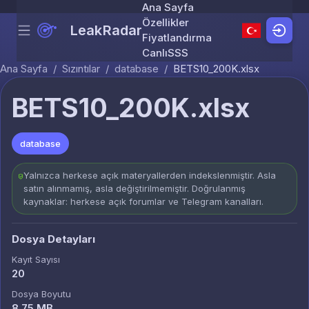
Ana Sayfa
Özellikler
LeakRadar
Menu
Skip to content
Fiyatlandırma
Canlı
SSS
Ana Sayfa
/
Sızıntılar
/
database
/
BETS10_200K.xlsx
BETS10_200K.xlsx
database
Yalnızca herkese açık materyallerden indekslenmiştir. Asla
satın alınmamış, asla değiştirilmemiştir. Doğrulanmış
kaynaklar: herkese açık forumlar ve Telegram kanalları.
Dosya Detayları
Kayıt Sayısı
20
Dosya Boyutu
8.75 MB