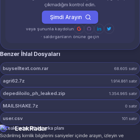
çıkmadığını kontrol edin.
Şimdi Arayın
veya şununla kaydolun
· saldırganların önüne geçin
Benzer İhlal Dosyaları
buyselltext.com.rar
68.605
satır
agri62.7z
1.914.861
satır
depediloilo_ph_leaked.zip
1.354.965
satır
MAILSHAKE.7z
0
satır
user.csv
101
satır
LeakRadar
Sızdırılmış kimlik bilgilerini saniyeler içinde arayın, izleyin ve