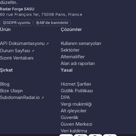
düzeltin.
Radar Forge SASU
60 rue François 1er, 75008 Paris, France
GDPR uyumlu
AB'de barındırılır
Ürün
Çözümler
API Dokümantasyonu
Kullanım senaryoları
↗
Sektörler
Durum Sayfası
↗
Alternatifler
Sızıntı Veritabanı
Alan adı raporları
Şirket
Yasal
Blog
Hizmet Şartları
Bize Ulaşın
Gizlilik Politikası
SubdomainRadar.io
DPA
↗
Vergi mukimliği
Alt işleyiciler
Güvenlik
Güven Merkezi
Veri kaldirma