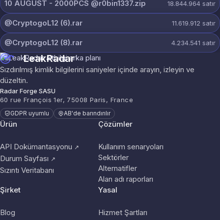
10 AUGUST - 2000PCS @r0bin1337.zip
18.844.964
satır
@CryptogoL12 (6).rar
11.619.912
satır
@CryptogoL12 (8).rar
4.234.541
satır
LeakRadar
Sızdırılmış kimlik bilgilerini saniyeler içinde arayın, izleyin ve
düzeltin.
Radar Forge SASU
60 rue François 1er, 75008 Paris, France
GDPR uyumlu
AB'de barındırılır
Ürün
Çözümler
API Dokümantasyonu
Kullanım senaryoları
↗
Sektörler
Durum Sayfası
↗
Alternatifler
Sızıntı Veritabanı
Alan adı raporları
Şirket
Yasal
Blog
Hizmet Şartları