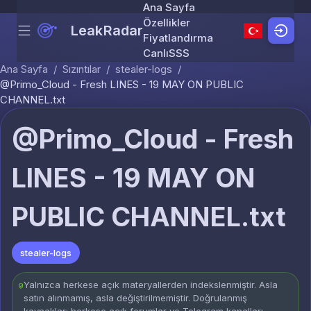
Ana Sayfa
Özellikler
LeakRadar
Menu
Skip to content
Fiyatlandırma
Canlı
SSS
Ana Sayfa
/
Sızıntılar
/
stealer-logs
/
@Primo_Cloud - Fresh LINES - 19 MAY ON PUBLIC
CHANNEL.txt
@Primo_Cloud - Fresh
LINES - 19 MAY ON
PUBLIC CHANNEL.txt
stealer-logs
Yalnızca herkese açık materyallerden indekslenmiştir. Asla
satın alınmamış, asla değiştirilmemiştir. Doğrulanmış