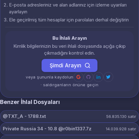
E-posta adresleriniz ve alan adlarınız için izleme uyarıları
ayarlayın
Ele geçirilmiş tüm hesaplar için parolaları derhal değiştirin
Bu İhlali Arayın
Kimlik bilgilerinizin bu veri ihlali dosyasında açığa çıkıp
çıkmadığını kontrol edin.
Şimdi Arayın
veya şununla kaydolun
· saldırganların önüne geçin
Benzer İhlal Dosyaları
@TXT_A - 1788.txt
56.835.130
satır
Private Russia 34 - 10.8 @r0bin1337.7z
14.039.928
satır