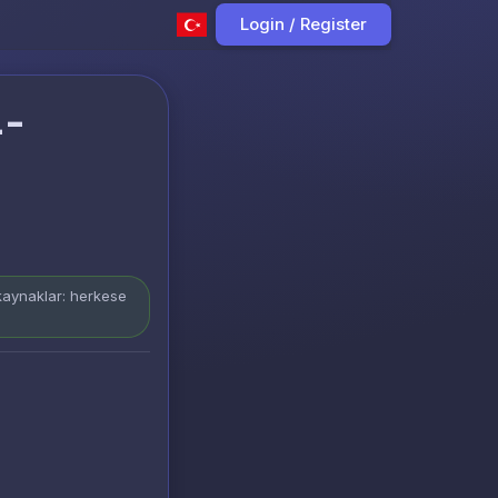
Login / Register
4-
 kaynaklar: herkese