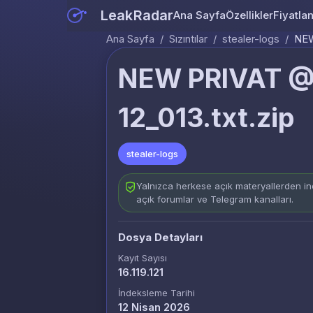
LeakRadar
Ana Sayfa
Özellikler
Fiyatla
Ana Sayfa
/
Sızıntılar
/
stealer-logs
/
NEW
NEW PRIVAT @
12_013.txt.zip
stealer-logs
Yalnızca herkese açık materyallerden ind
açık forumlar ve Telegram kanalları.
Dosya Detayları
Kayıt Sayısı
16.119.121
İndeksleme Tarihi
12 Nisan 2026