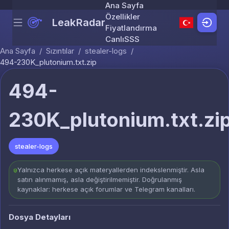
Ana Sayfa
Özellikler
LeakRadar
Menu
Skip to content
Fiyatlandırma
Canlı
SSS
Ana Sayfa
/
Sızıntılar
/
stealer-logs
/
494-230K_plutonium.txt.zip
494-
230K_plutonium.txt.zi
stealer-logs
Yalnızca herkese açık materyallerden indekslenmiştir. Asla
satın alınmamış, asla değiştirilmemiştir. Doğrulanmış
kaynaklar: herkese açık forumlar ve Telegram kanalları.
Dosya Detayları