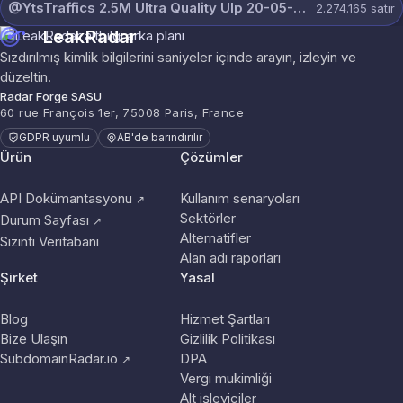
@YtsTraffics 2.5M Ultra Quality Ulp 20-05-2026.txt
2.274.165
satır
LeakRadar
Sızdırılmış kimlik bilgilerini saniyeler içinde arayın, izleyin ve
düzeltin.
Radar Forge SASU
60 rue François 1er, 75008 Paris, France
GDPR uyumlu
AB'de barındırılır
Ürün
Çözümler
API Dokümantasyonu
Kullanım senaryoları
↗
Sektörler
Durum Sayfası
↗
Alternatifler
Sızıntı Veritabanı
Alan adı raporları
Şirket
Yasal
Blog
Hizmet Şartları
Bize Ulaşın
Gizlilik Politikası
SubdomainRadar.io
DPA
↗
Vergi mukimliği
Alt işleyiciler