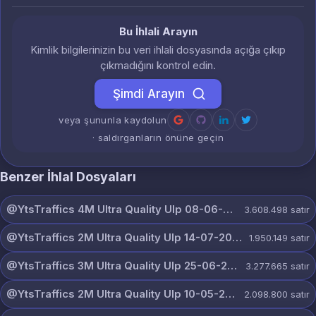
Bu İhlali Arayın
Kimlik bilgilerinizin bu veri ihlali dosyasında açığa çıkıp
çıkmadığını kontrol edin.
Şimdi Arayın
veya şununla kaydolun
· saldırganların önüne geçin
Benzer İhlal Dosyaları
@YtsTraffics 4M Ultra Quality Ulp 08-06-2026.txt
3.608.498
satır
@YtsTraffics 2M Ultra Quality Ulp 14-07-2026.txt
1.950.149
satır
@YtsTraffics 3M Ultra Quality Ulp 25-06-2026.txt
3.277.665
satır
@YtsTraffics 2M Ultra Quality Ulp 10-05-2026.txt
2.098.800
satır