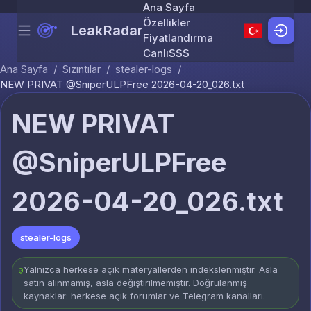
Ana Sayfa
Özellikler
LeakRadar
Menu
Skip to content
Fiyatlandırma
Canlı
SSS
Ana Sayfa
/
Sızıntılar
/
stealer-logs
/
NEW PRIVAT @SniperULPFree 2026-04-20_026.txt
NEW PRIVAT
@SniperULPFree
2026-04-20_026.txt
stealer-logs
Yalnızca herkese açık materyallerden indekslenmiştir. Asla
satın alınmamış, asla değiştirilmemiştir. Doğrulanmış
kaynaklar: herkese açık forumlar ve Telegram kanalları.