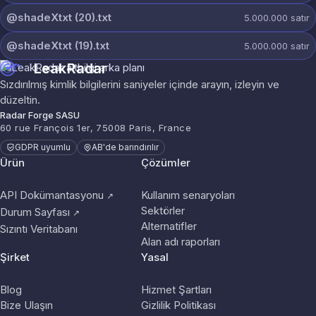
@shadeXtxt (20).txt
5.000.000
satır
@shadeXtxt (19).txt
5.000.000
satır
LeakRadar
Sızdırılmış kimlik bilgilerini saniyeler içinde arayın, izleyin ve
düzeltin.
Radar Forge SASU
60 rue François 1er, 75008 Paris, France
GDPR uyumlu
AB'de barındırılır
Ürün
Çözümler
API Dokümantasyonu
Kullanım senaryoları
↗
Sektörler
Durum Sayfası
↗
Alternatifler
Sızıntı Veritabanı
Alan adı raporları
Şirket
Yasal
Blog
Hizmet Şartları
Bize Ulaşın
Gizlilik Politikası