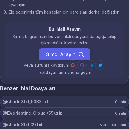
ayarlayın
Ele geçirilmiş tüm hesaplar için parolaları derhal değiştirin
Bu İhlali Arayın
Kimlik bilgilerinizin bu veri ihlali dosyasında açığa çıkıp
çıkmadığını kontrol edin.
Şimdi Arayın
veya şununla kaydolun
· saldırganların önüne geçin
Benzer İhlal Dosyaları
@shadeXtxt_5333.txt
0
satır
@Everlasting_Cloud (55).zip
0
satır
@shadeXtxt (3).txt
5.000.000
satır