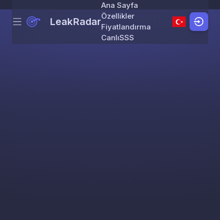
Ana Sayfa
Özellikler
LeakRadar
Menu
Skip to content
Fiyatlandırma
Canlı
SSS