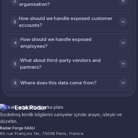
2
organisation?
How should we handle exposed customer
3
accounts?
How should we handle exposed
4
employees?
What about third-party vendors and
5
partners?
Where does this data come from?
6
LeakRadar
Sızdırılmış kimlik bilgilerini saniyeler içinde arayın, izleyin ve
düzeltin.
Radar Forge SASU
60 rue François 1er, 75008 Paris, France