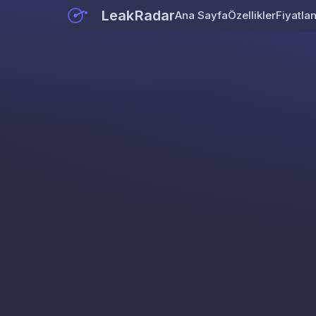
LeakRadar
Ana Sayfa
Özellikler
Fiyatla