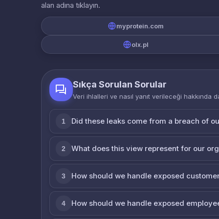
alan adına tıklayın.
myprotein.com
olx.pl
Sıkça Sorulan Sorular
Veri ihlalleri ve nasıl yanıt verileceği hakkında d
Did these leaks come from a breach of o
1
What does this view represent for our or
2
How should we handle exposed customer
3
How should we handle exposed employe
4