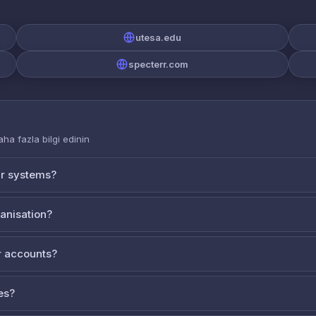
utesa.edu
specterr.com
aha fazla bilgi edinin
ur systems?
ganisation?
 accounts?
es?