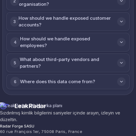
2
organisation?
How should we handle exposed customer
3
accounts?
How should we handle exposed
4
employees?
What about third-party vendors and
5
partners?
Where does this data come from?
6
LeakRadar
Sızdırılmış kimlik bilgilerini saniyeler içinde arayın, izleyin ve
düzeltin.
Radar Forge SASU
60 rue François 1er, 75008 Paris, France