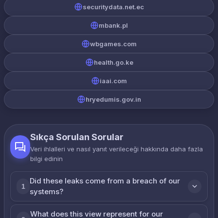
securitydata.net.ec
mbank.pl
wbgames.com
health.go.ke
iaai.com
hryedumis.gov.in
Sıkça Sorulan Sorular
Veri ihlalleri ve nasıl yanıt verileceği hakkında daha fazla
bilgi edinin
Did these leaks come from a breach of our
1
systems?
What does this view represent for our