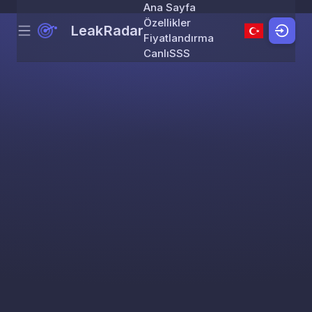
Ana Sayfa
Özellikler
LeakRadar
Menu
Skip to content
Fiyatlandırma
Canlı
SSS