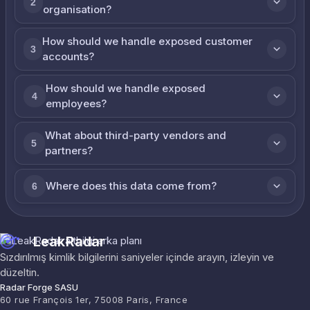
2
organisation?
How should we handle exposed customer
3
accounts?
How should we handle exposed
4
employees?
What about third-party vendors and
5
partners?
Where does this data come from?
6
LeakRadar
Sızdırılmış kimlik bilgilerini saniyeler içinde arayın, izleyin ve
düzeltin.
Radar Forge SASU
60 rue François 1er, 75008 Paris, France