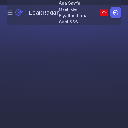
Ana Sayfa
Özellikler
LeakRadar
Menu
Skip to content
Fiyatlandırma
Canlı
SSS