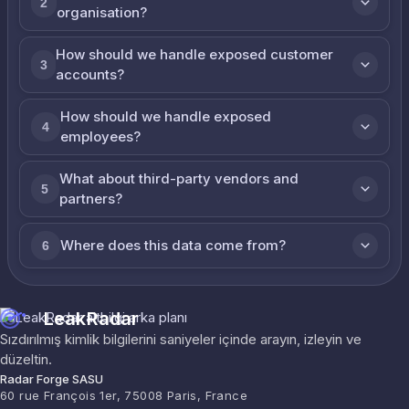
2
organisation?
How should we handle exposed customer
3
accounts?
How should we handle exposed
4
employees?
What about third-party vendors and
5
partners?
Where does this data come from?
6
LeakRadar
Sızdırılmış kimlik bilgilerini saniyeler içinde arayın, izleyin ve
düzeltin.
Radar Forge SASU
60 rue François 1er, 75008 Paris, France