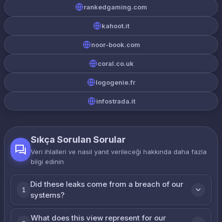
rankedgaming.com
kahoot.it
noor-book.com
coral.co.uk
logogenie.fr
infostrada.it
Sıkça Sorulan Sorular
Veri ihlalleri ve nasıl yanıt verileceği hakkında daha fazla
bilgi edinin
Did these leaks come from a breach of our
1
systems?
What does this view represent for our