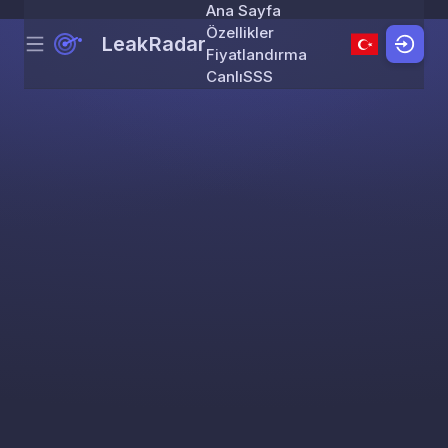
Ana Sayfa
Özellikler
LeakRadar
Menu
Skip to content
Fiyatlandırma
Canlı
SSS