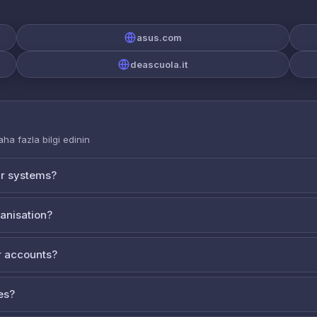
asus.com
deascuola.it
aha fazla bilgi edinin
ur systems?
ganisation?
 accounts?
es?