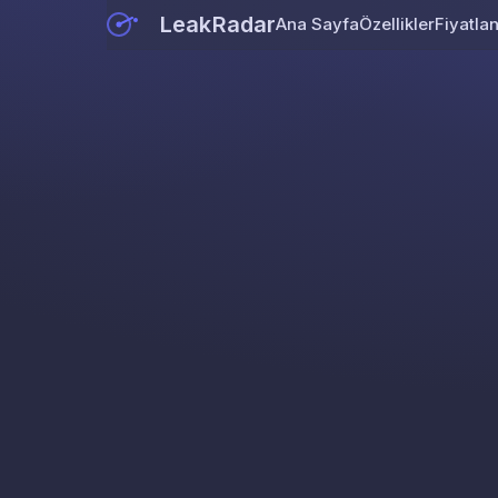
LeakRadar
Ana Sayfa
Özellikler
Fiyatla