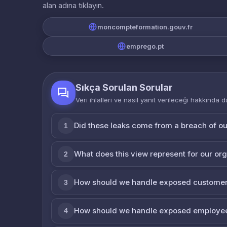
alan adına tıklayın.
moncompteformation.gouv.fr
emprego.pt
Sıkça Sorulan Sorular
Veri ihlalleri ve nasıl yanıt verileceği hakkında d
Did these leaks come from a breach of o
1
What does this view represent for our or
2
How should we handle exposed customer
3
How should we handle exposed employe
4