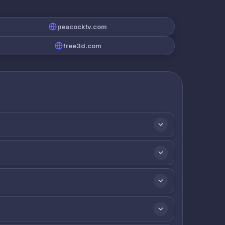
peacocktv.com
free3d.com