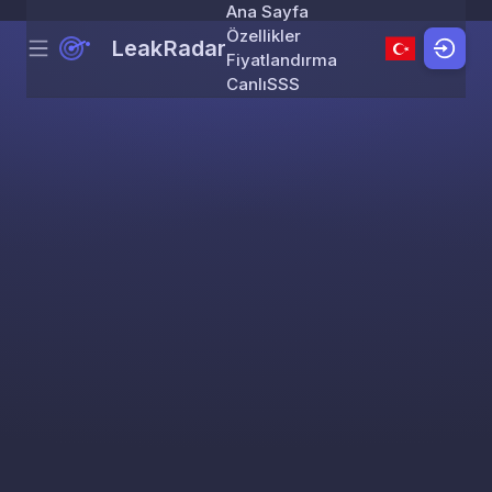
Ana Sayfa
Özellikler
LeakRadar
Menu
Skip to content
Fiyatlandırma
Canlı
SSS