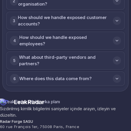
2
organisation?
How should we handle exposed customer
3
accounts?
How should we handle exposed
4
employees?
What about third-party vendors and
5
partners?
Where does this data come from?
6
LeakRadar
Sızdırılmış kimlik bilgilerini saniyeler içinde arayın, izleyin ve
düzeltin.
Radar Forge SASU
60 rue François 1er, 75008 Paris, France