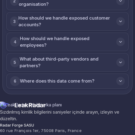
2
organisation?
How should we handle exposed customer
3
accounts?
How should we handle exposed
4
employees?
What about third-party vendors and
5
partners?
Where does this data come from?
6
LeakRadar
Sızdırılmış kimlik bilgilerini saniyeler içinde arayın, izleyin ve
düzeltin.
Radar Forge SASU
60 rue François 1er, 75008 Paris, France