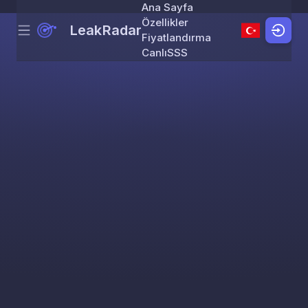
Ana Sayfa
Özellikler
LeakRadar
Menu
Skip to content
Fiyatlandırma
Canlı
SSS