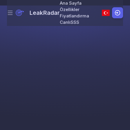
Ana Sayfa
Özellikler
LeakRadar
Menu
Skip to content
Fiyatlandırma
Canlı
SSS