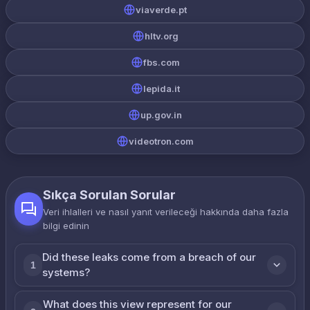
viaverde.pt
hltv.org
fbs.com
lepida.it
up.gov.in
videotron.com
Sıkça Sorulan Sorular
Veri ihlalleri ve nasıl yanıt verileceği hakkında daha fazla
bilgi edinin
Did these leaks come from a breach of our
1
systems?
What does this view represent for our