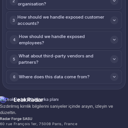
2
organisation?
How should we handle exposed customer
3
accounts?
How should we handle exposed
4
employees?
What about third-party vendors and
5
partners?
Where does this data come from?
6
LeakRadar
Sızdırılmış kimlik bilgilerini saniyeler içinde arayın, izleyin ve
düzeltin.
Radar Forge SASU
60 rue François 1er, 75008 Paris, France