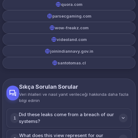
quora.com
parsecgaming.com
wow-freakz.com
videoland.com
joinindiannavy.gov.in
santotomas.cl
Sıkça Sorulan Sorular
Veri ihlalleri ve nasıl yanıt verileceği hakkında daha fazla
bilgi edinin
Did these leaks come from a breach of our
1
systems?
What does this view represent for our