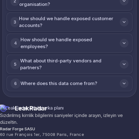
2
organisation?
How should we handle exposed customer
3
accounts?
How should we handle exposed
4
employees?
What about third-party vendors and
5
partners?
Where does this data come from?
6
LeakRadar
Sızdırılmış kimlik bilgilerini saniyeler içinde arayın, izleyin ve
düzeltin.
Radar Forge SASU
60 rue François 1er, 75008 Paris, France