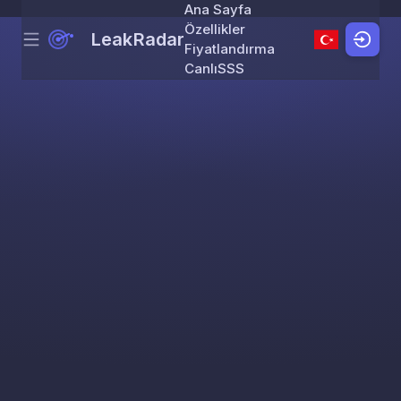
Ana Sayfa
Özellikler
LeakRadar
Menu
Skip to content
Fiyatlandırma
Canlı
SSS